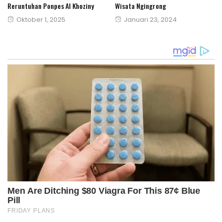
Reruntuhan Ponpes Al Khoziny
Wisata Ngingrong
Posted
Posted
Oktober 1, 2025
Januari 23, 2024
on
on