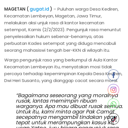
MAGETAN (
gugat.id
)
– Puluhan warga Desa Kediren,
Kecamatan Lembeyan, Magetan, Jawa Timur,
melakukan aksi unjuk rasa di kantor kecamatan
setempat, Kamis (2/2/2023). Pengunjuk rasa menuntut
penyelesaikan hukum sebenar-benarnya, atas
perbuatan Kades setempat yang diduga mencabuli
seorang mahasiswi tengah ber-KKN di wilayah itu.
Warga pengunjuk rasa yang berkumpul di Aula Kantor
Kecamatan Lembeyan itu, menyatakan mosi tidak
percaya terhadap kepemimpinan Kepala Desa Kediren,
Dwi Heri Susanto, yang dianggap cacat secara moral.
“Bagaimana seseorang yang moralnya
rusak, lantas memimpin ribuan
warganya. Apa mau dibuat rusak semua.
Untuk itu, kami minta agar Pak Camat
secepatnya mengambil tindakan yang
tepat untuk merampungkan kasus ini,”
ucap Yatno, juru bicara pengunjuk rasa,