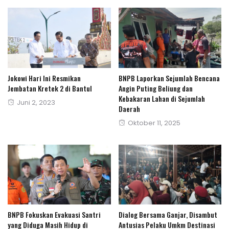
Jokowi Hari Ini Resmikan
BNPB Laporkan Sejumlah Bencana
Jembatan Kretek 2 di Bantul
Angin Puting Beliung dan
Kebakaran Lahan di Sejumlah
Posted
Juni 2, 2023
Daerah
on
Posted
Oktober 11, 2025
on
BNPB Fokuskan Evakuasi Santri
Dialog Bersama Ganjar, Disambut
yang Diduga Masih Hidup di
Antusias Pelaku Umkm Destinasi