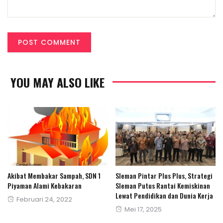
YOU MAY ALSO LIKE
Akibat Membakar Sampah, SDN 1
Sleman Pintar Plus Plus, Strategi
Piyaman Alami Kebakaran
Sleman Putus Rantai Kemiskinan
Lewat Pendidikan dan Dunia Kerja
Posted
Februari 24, 2022
Posted
Mei 17, 2025
on
on