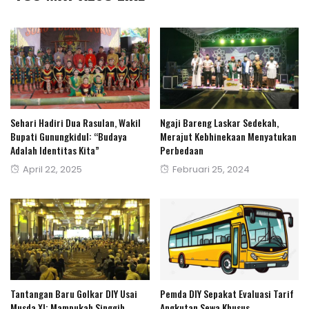
Sehari Hadiri Dua Rasulan, Wakil
Ngaji Bareng Laskar Sedekah,
Bupati Gunungkidul: “Budaya
Merajut Kebhinekaan Menyatukan
Adalah Identitas Kita”
Perbedaan
Posted
Posted
April 22, 2025
Februari 25, 2024
on
on
Tantangan Baru Golkar DIY Usai
Pemda DIY Sepakat Evaluasi Tarif
Musda XI: Mampukah Singgih
Angkutan Sewa Khusus