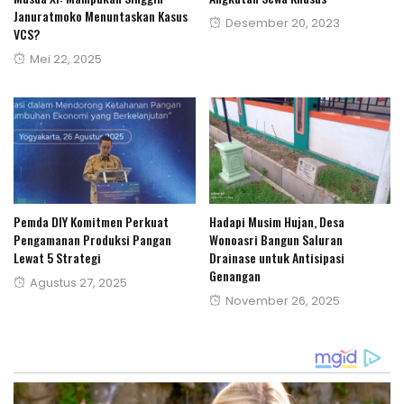
Januratmoko Menuntaskan Kasus
Posted
Desember 20, 2023
VCS?
on
Posted
Mei 22, 2025
on
Pemda DIY Komitmen Perkuat
Hadapi Musim Hujan, Desa
Pengamanan Produksi Pangan
Wonoasri Bangun Saluran
Lewat 5 Strategi
Drainase untuk Antisipasi
Genangan
Posted
Agustus 27, 2025
Posted
November 26, 2025
on
on