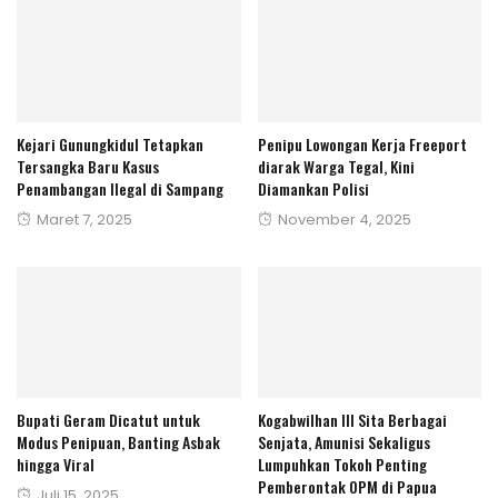
Kejari Gunungkidul Tetapkan
Penipu Lowongan Kerja Freeport
Tersangka Baru Kasus
diarak Warga Tegal, Kini
Penambangan Ilegal di Sampang
Diamankan Polisi
Posted
Posted
Maret 7, 2025
November 4, 2025
on
on
Bupati Geram Dicatut untuk
Kogabwilhan III Sita Berbagai
Modus Penipuan, Banting Asbak
Senjata, Amunisi Sekaligus
hingga Viral
Lumpuhkan Tokoh Penting
Pemberontak OPM di Papua
Posted
Juli 15, 2025