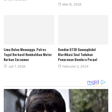
Posted
Mei 10, 2026
on
on
‎Lima Bulan Menunggu, Polres
Dandim 0730 Gunungkidul
Tegal Berhasil Kembalikan Motor
Klarifikasi Soal Tuduhan
Korban Curanmor‎
Penurunan Bendera Porpol
Posted
Posted
Juli 7, 2026
Februari 2, 2024
on
on