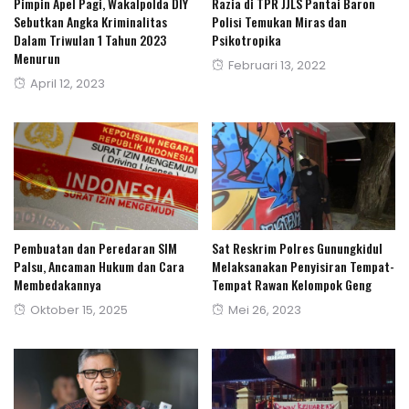
Pimpin Apel Pagi, Wakalpolda DIY
Razia di TPR JJLS Pantai Baron
Sebutkan Angka Kriminalitas
Polisi Temukan Miras dan
Dalam Triwulan 1 Tahun 2023
Psikotropika
Menurun
Posted
Februari 13, 2022
Posted
April 12, 2023
on
on
Pembuatan dan Peredaran SIM
Sat Reskrim Polres Gunungkidul
Palsu, Ancaman Hukum dan Cara
Melaksanakan Penyisiran Tempat-
Membedakannya
Tempat Rawan Kelompok Geng
Posted
Posted
Oktober 15, 2025
Mei 26, 2023
on
on