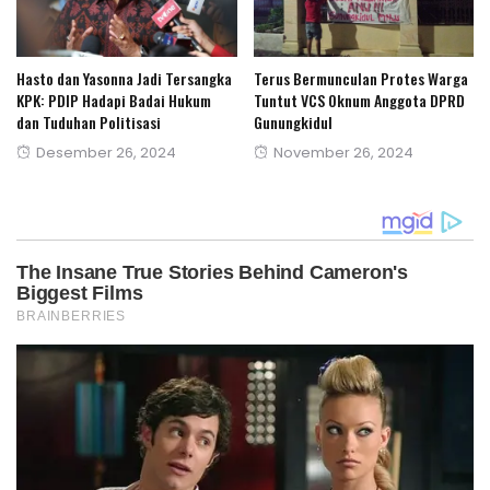
Hasto dan Yasonna Jadi Tersangka
Terus Bermunculan Protes Warga
KPK: PDIP Hadapi Badai Hukum
Tuntut VCS Oknum Anggota DPRD
dan Tuduhan Politisasi
Gunungkidul
Posted
Posted
Desember 26, 2024
November 26, 2024
on
on